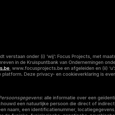
rdt verstaan onder (i) ‘wij’: Focus Projects, met m
schreven in de Kruispuntbank van Ondernemingen ond
s.be
, www.focusprojects.be en afgeleiden en (ii) ‘u’
 platform. Deze privacy- en cookieverklaring is ev
sPersoonsgegevens
: alle informatie over een geïdent
chouwd een natuurlijke persoon die direct of indire
een naam, een identificatienummer, locatiegegevens, 